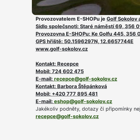
Provozovatelem E-SHOPu je
Golf Sokolov 
Sídlo společsnoti: Staré náměstí 69, 356 
Provozovna E-SHOPu: Ke Golfu 445, 356 
GPS hřiště: 50.1596297N, 12.6657744E
www.golf-sokolov.cz
Kontakt: Recepce
Mobil: 724 602 475
E-mail:
recepce@golf-sokolov.cz
Kontakt: Barbora Štěpánková
Mobil: +420 777 895 481
E-mail:
eshop@golf-sokolov.cz
Jakékoliv podněty, dotazy či připomínky ne
recepce@golf-sokolov.cz