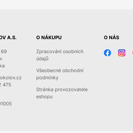
V A.S.
O NÁKUPU
O NÁS
 69
Zpracování osobních
v
údajů
ka
Všeobecné obchodní
okolov.cz
podmínky
2 475
Stránka provozovatele
eshopu
01005