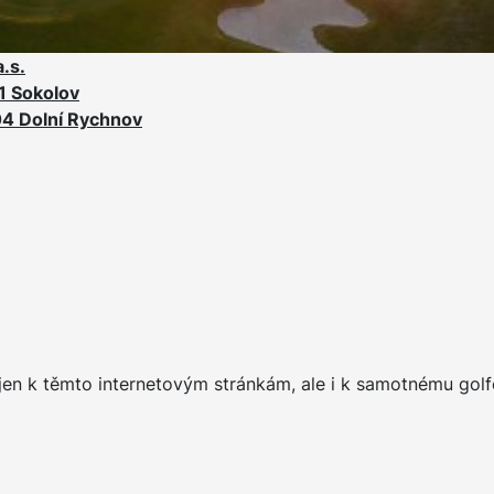
a.s.
01 Sokolov
04 Dolní Rychnov
jen k těmto internetovým stránkám, ale i k samotnému gol