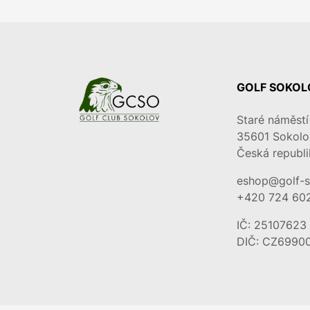
GOLF SOKOLO
Staré náměstí
35601
Sokolo
Česká republi
eshop@golf-s
+420 724 60
IČ: 25107623
DIČ: CZ6990