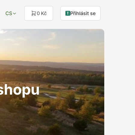
CS
0 Kč
Přihlásit se
eshopu