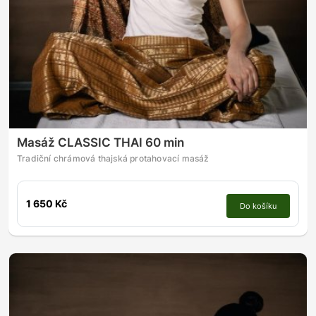
Masáž CLASSIC THAI 60 min
Tradiční chrámová thajská protahovací masáž
1 650 Kč
Do košíku