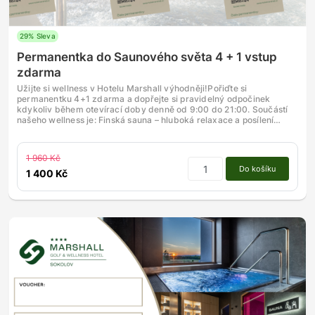
29% Sleva
Permanentka do Saunového světa 4 + 1 vstup
zdarma
Užijte si wellness v Hotelu Marshall výhodněji!Pořiďte si
permanentku 4+1 zdarma a dopřejte si pravidelný odpočinek
kdykoliv během otevírací doby denně od 9:00 do 21:00. Součástí
našeho wellness je: Finská sauna – hluboká relaxace a posílení…
1 960 Kč
Do košíku
1 400 Kč