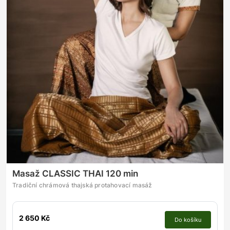
Masaž CLASSIC THAI 120 min
Tradiční chrámová thajská protahovací masáž
2 650 Kč
Do košíku