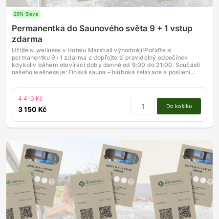
29% Sleva
Permanentka do Saunového světa 9 + 1 vstup
zdarma
Užijte si wellness v Hotelu Marshall výhodněji!Pořiďte si
permanentku 9+1 zdarma a dopřejte si pravidelný odpočinek
kdykoliv během otevírací doby denně od 9:00 do 21:00. Součástí
našeho wellness je: Finská sauna – hluboká relaxace a posílení…
4 410 Kč
Do košíku
3 150 Kč