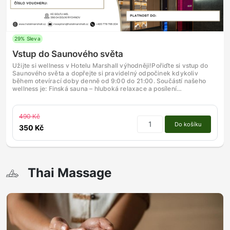
29% Sleva
Vstup do Saunového světa
Užijte si wellness v Hotelu Marshall výhodněji!Pořiďte si vstup do
Saunového světa a dopřejte si pravidelný odpočinek kdykoliv
během otevírací doby denně od 9:00 do 21:00. Součástí našeho
wellness je: Finská sauna – hluboká relaxace a posílení…
490 Kč
Do košíku
350 Kč
Thai Massage