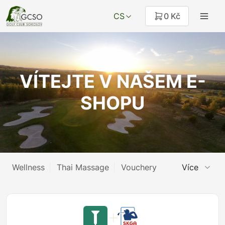
CS
0 Kč
VÍTEJTE V NAŠEM E-
SHOPU
Wellness
Thai Massage
Vouchery
Více